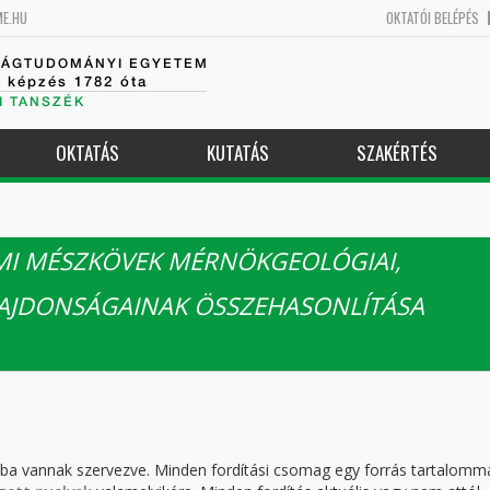
ME.HU
OKTATÓI BELÉPÉS
SÁGTUDOMÁNYI EGYETEM
k képzés 1782 óta
I TANSZÉK
OKTATÁS
KUTATÁS
SZAKÉRTÉS
MI MÉSZKÖVEK MÉRNÖKGEOLÓGIAI,
ULAJDONSÁGAINAK ÖSSZEHASONLÍTÁSA
kba vannak szervezve. Minden fordítási csomag egy forrás tartalomm