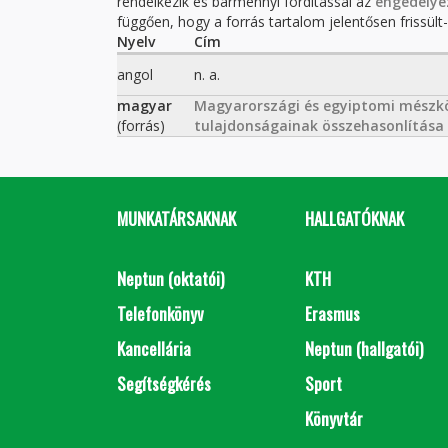
rendelkezik és bármennyi fordítással az
engedélye
függően, hogy a forrás tartalom jelentősen frissült-e
Nyelv
Cím
angol
n. a.
magyar
Magyarországi és egyiptomi mészkö
(forrás)
tulajdonságainak összehasonlítása
MUNKATÁRSAKNAK
HALLGATÓKNAK
Neptun (oktatói)
KTH
Telefonkönyv
Erasmus
Kancellária
Neptun (hallgatói)
Segítségkérés
Sport
Könyvtár