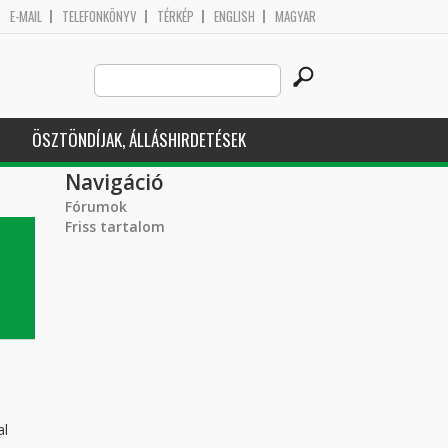
E-MAIL
TELEFONKÖNYV
TÉRKÉP
ENGLISH
MAGYAR
Search
Keresés űrlap
this
site
ÖSZTÖNDÍJAK, ÁLLÁSHIRDETÉSEK
Navigáció
Fórumok
Friss tartalom
al