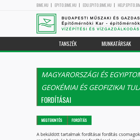
BME.HU
EPITO.BME.HU
EDU.EPITO.BME.HU
HELP.EPITO.B
BUDAPESTI MŰSZAKI ÉS GAZDA
Építőmérnöki Kar - építőmérnö
VÍZÉPÍTÉSI ÉS VÍZGAZDÁLKODÁS
TANSZÉK
MUNKATÁRSAK
MAGYARORSZÁGI ÉS EGYIPTO
GEOKÉMIAI ÉS GEOFIZIKAI T
FORDÍTÁSAI
Elsődleges fülek
MEGTEKINTÉS
FORDÍTÁS
(AKTÍV
FÜL)
A beküldött tartalmak fordításai fordítás csomago