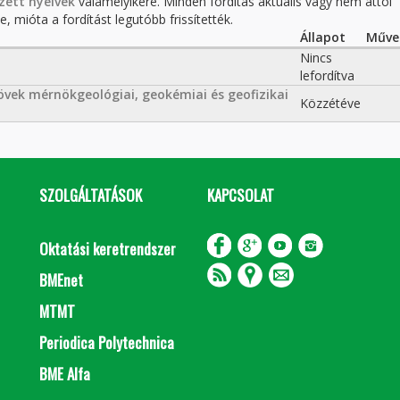
zett nyelvek
valamelyikére. Minden fordítás aktuális vagy nem attól
, mióta a fordítást legutóbb frissítették.
Állapot
Műve
Nincs
lefordítva
vek mérnökgeológiai, geokémiai és geofizikai
Közzétéve
SZOLGÁLTATÁSOK
KAPCSOLAT
Oktatási keretrendszer
BMEnet
MTMT
Periodica Polytechnica
BME Alfa