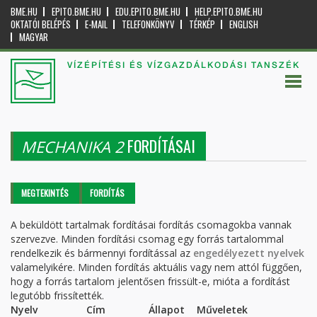
BME.HU
EPITO.BME.HU
EDU.EPITO.BME.HU
HELP.EPITO.BME.HU
OKTATÓI BELÉPÉS
E-MAIL
TELEFONKÖNYV
TÉRKÉP
ENGLISH
MAGYAR
VÍZÉPÍTÉSI ÉS VÍZGAZDÁLKODÁSI TANSZÉK
FORDÍTÁSAI
MECHANIKA 2
Elsődleges fülek
MEGTEKINTÉS
FORDÍTÁS
(AKTÍV
FÜL)
A beküldött tartalmak fordításai fordítás csomagokba vannak
szervezve. Minden fordítási csomag egy forrás tartalommal
rendelkezik és bármennyi fordítással az
engedélyezett nyelvek
valamelyikére. Minden fordítás aktuális vagy nem attól függően,
hogy a forrás tartalom jelentősen frissült-e, mióta a fordítást
legutóbb frissítették.
Nyelv
Cím
Állapot
Műveletek