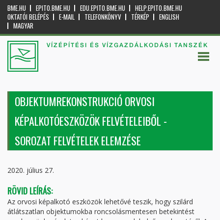
BME.HU
EPITO.BME.HU
EDU.EPITO.BME.HU
HELP.EPITO.BME.HU
OKTATÓI BELÉPÉS
E-MAIL
TELEFONKÖNYV
TÉRKÉP
ENGLISH
MAGYAR
VÍZÉPÍTÉSI ÉS VÍZGAZDÁLKODÁSI TANSZÉK
OBJEKTUMREKONSTRUKCIÓ ORVOSI
KÉPALKOTÓESZKÖZÖK FELVÉTELEIBŐL -
SOROZAT FELVÉTELEK ELEMZÉSE
2020. július 27.
RÖVID LEÍRÁS:
Az orvosi képalkotó eszközök lehetővé teszik, hogy szilárd
átlátszatlan objektumokba roncsolásmentesen betekintést