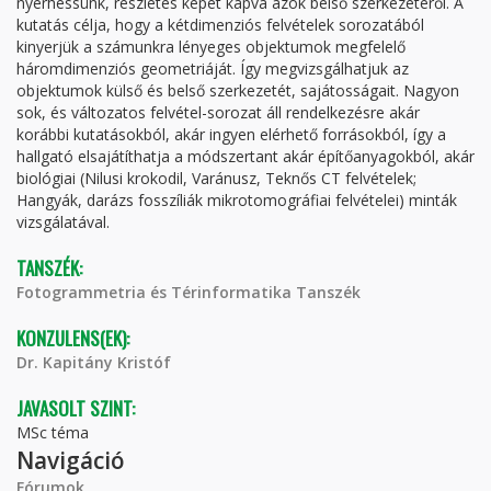
nyerhessünk, részletes képet kapva azok belső szerkezetéről. A
kutatás célja, hogy a kétdimenziós felvételek sorozatából
kinyerjük a számunkra lényeges objektumok megfelelő
háromdimenziós geometriáját. Így megvizsgálhatjuk az
objektumok külső és belső szerkezetét, sajátosságait. Nagyon
sok, és változatos felvétel-sorozat áll rendelkezésre akár
korábbi kutatásokból, akár ingyen elérhető forrásokból, így a
hallgató elsajátíthatja a módszertant akár építőanyagokból, akár
biológiai (Nilusi krokodil, Varánusz, Teknős CT felvételek;
Hangyák, darázs fosszíliák mikrotomográfiai felvételei) minták
vizsgálatával.
TANSZÉK:
Fotogrammetria és Térinformatika Tanszék
KONZULENS(EK):
Dr. Kapitány Kristóf
JAVASOLT SZINT:
MSc téma
Navigáció
Fórumok