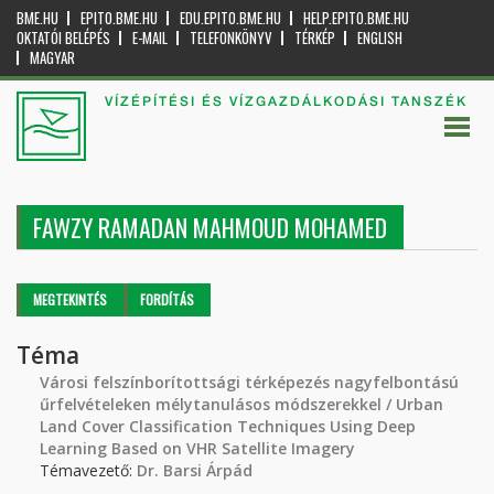
BME.HU
EPITO.BME.HU
EDU.EPITO.BME.HU
HELP.EPITO.BME.HU
OKTATÓI BELÉPÉS
E-MAIL
TELEFONKÖNYV
TÉRKÉP
ENGLISH
MAGYAR
VÍZÉPÍTÉSI ÉS VÍZGAZDÁLKODÁSI TANSZÉK
FAWZY RAMADAN MAHMOUD MOHAMED
Elsődleges fülek
MEGTEKINTÉS
(AKTÍV
FORDÍTÁS
FÜL)
Téma
Városi felszínborítottsági térképezés nagyfelbontású
űrfelvételeken mélytanulásos módszerekkel / Urban
Land Cover Classification Techniques Using Deep
Learning Based on VHR Satellite Imagery
Témavezető:
Dr. Barsi Árpád