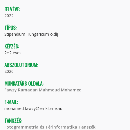
FELVÉVE:
2022
TÍPUS:
Stipendium Hungaricum ö.díj
KÉPZÉS:
2+2 éves
ABSZOLUTORIUM:
2026
MUNKATÁRS OLDALA:
Fawzy Ramadan Mahmoud Mohamed
E-MAIL:
mohamed.fawzy@emk.bme.hu
TANSZÉK:
Fotogrammetria és Térinformatika Tanszék