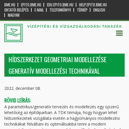
BME.HU
EPITO.BME.HU
EDU.EPITO.BME.HU
HELP.EPITO.BME.HU
OKTATÓI BELÉPÉS
E-MAIL
TELEFONKÖNYV
TÉRKÉP
ENGLISH
MAGYAR
VÍZÉPÍTÉSI ÉS VÍZGAZDÁLKODÁSI TANSZÉK
HÍDSZERKEZET GEOMETRIAI MODELLEZÉSE
GENERATÍV MODELLEZÉSI TECHNIKÁVAL
2022. december 08.
RÖVID LEÍRÁS:
A parametrikus/generatív tervezés és modellezés egy újszerű
lehetőség az építőiparban. A TDK témája, hogy hogyan lehet
hídszerkezetek vizsgálata esetén a hagyományos modellezési
technikákat felváltani és optimálisabbá tenni a modern