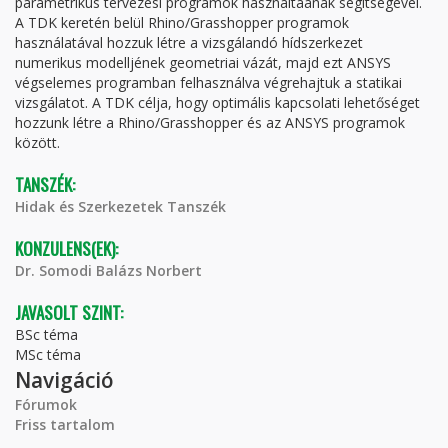
parametrikus tervezési programok használtaának segítségével.
A TDK keretén belül Rhino/Grasshopper programok
használatával hozzuk létre a vizsgálandó hídszerkezet
numerikus modelljének geometriai vázát, majd ezt ANSYS
végselemes programban felhasználva végrehajtuk a statikai
vizsgálatot. A TDK célja, hogy optimális kapcsolati lehetőséget
hozzunk létre a Rhino/Grasshopper és az ANSYS programok
között.
TANSZÉK:
Hidak és Szerkezetek Tanszék
KONZULENS(EK):
Dr. Somodi Balázs Norbert
JAVASOLT SZINT:
BSc téma
MSc téma
Navigáció
Fórumok
Friss tartalom