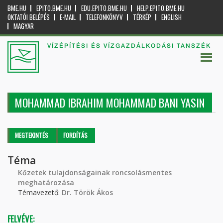
BME.HU
EPITO.BME.HU
EDU.EPITO.BME.HU
HELP.EPITO.BME.HU
OKTATÓI BELÉPÉS
E-MAIL
TELEFONKÖNYV
TÉRKÉP
ENGLISH
MAGYAR
VÍZÉPÍTÉSI ÉS VÍZGAZDÁLKODÁSI TANSZÉK
MOHAMMAD IBRAHIM MOHAMMAD BANI YASIN
Elsődleges fülek
MEGTEKINTÉS
(AKTÍV
FORDÍTÁS
FÜL)
Téma
Kőzetek tulajdonságainak roncsolásmentes
meghatározása
Témavezető:
Dr. Török Ákos
FELVÉVE: