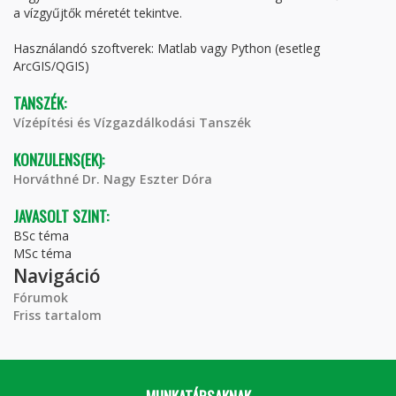
a vízgyűjtők méretét tekintve.
Használandó szoftverek: Matlab vagy Python (esetleg
ArcGIS/QGIS)
TANSZÉK:
Vízépítési és Vízgazdálkodási Tanszék
KONZULENS(EK):
Horváthné Dr. Nagy Eszter Dóra
JAVASOLT SZINT:
BSc téma
MSc téma
Navigáció
Fórumok
Friss tartalom