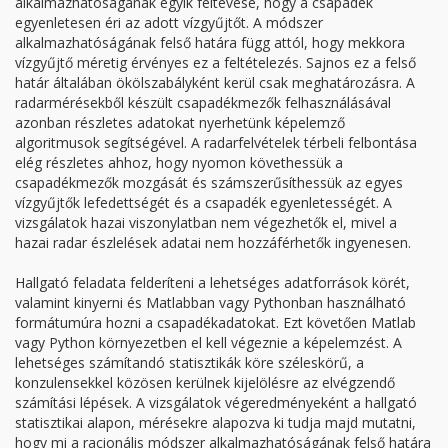
alkalmazhatóságának egyik feltevése, hogy a csapadék
egyenletesen éri az adott vízgyűjtőt. A módszer
alkalmazhatóságának felső határa függ attól, hogy mekkora
vízgyűjtő méretig érvényes ez a feltételezés. Sajnos ez a felső
határ általában ökölszabályként kerül csak meghatározásra. A
radarmérésekből készült csapadékmezők felhasználásával
azonban részletes adatokat nyerhetünk képelemző
algoritmusok segítségével. A radarfelvételek térbeli felbontása
elég részletes ahhoz, hogy nyomon követhessük a
csapadékmezők mozgását és számszerűsíthessük az egyes
vízgyűjtők lefedettségét és a csapadék egyenletességét. A
vizsgálatok hazai viszonylatban nem végezhetők el, mivel a
hazai radar észlelések adatai nem hozzáférhetők ingyenesen.
Hallgató feladata felderíteni a lehetséges adatforrások körét,
valamint kinyerni és Matlabban vagy Pythonban használható
formátumúra hozni a csapadékadatokat. Ezt követően Matlab
vagy Python környezetben el kell végeznie a képelemzést. A
lehetséges számítandó statisztikák köre széleskörű, a
konzulensekkel közösen kerülnek kijelölésre az elvégzendő
számítási lépések. A vizsgálatok végeredményeként a hallgató
statisztikai alapon, mérésekre alapozva ki tudja majd mutatni,
hogy mi a racionális módszer alkalmazhatóságának felső határa