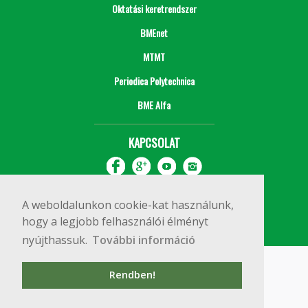
Oktatási keretrendszer
BMEnet
MTMT
Periodica Polytechnica
BME Alfa
KAPCSOLAT
A weboldalunkon cookie-kat használunk,
hogy a legjobb felhasználói élményt
nyújthassuk.
További információ
Impresszum
Copyright © 2020 BME Építőmérnöki Kar
Rendben!
1111 Budapest, Műegyetem rkp. 3.
+36 1 463 3531
webmester@emk.bme.hu