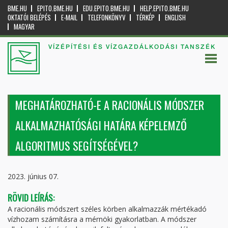
BME.HU
EPITO.BME.HU
EDU.EPITO.BME.HU
HELP.EPITO.BME.HU
OKTATÓI BELÉPÉS
E-MAIL
TELEFONKÖNYV
TÉRKÉP
ENGLISH
MAGYAR
VÍZÉPÍTÉSI ÉS VÍZGAZDÁLKODÁSI TANSZÉK
MEGHATÁROZHATÓ-E A RACIONÁLIS MÓDSZER
ALKALMAZHATÓSÁGI HATÁRA KÉPELEMZŐ
ALGORITMUS SEGÍTSÉGÉVEL?
2023. június 07.
RÖVID LEÍRÁS:
A racionális módszert széles körben alkalmazzák mértékadó
vízhozam számításra a mérnöki gyakorlatban. A módszer