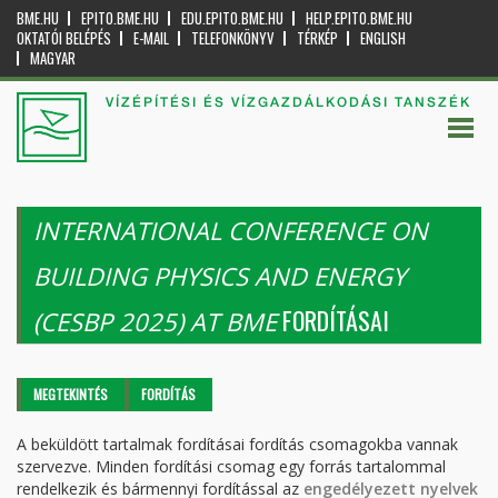
BME.HU
EPITO.BME.HU
EDU.EPITO.BME.HU
HELP.EPITO.BME.HU
OKTATÓI BELÉPÉS
E-MAIL
TELEFONKÖNYV
TÉRKÉP
ENGLISH
MAGYAR
VÍZÉPÍTÉSI ÉS VÍZGAZDÁLKODÁSI TANSZÉK
INTERNATIONAL CONFERENCE ON
BUILDING PHYSICS AND ENERGY
FORDÍTÁSAI
(CESBP 2025) AT BME
Elsődleges fülek
MEGTEKINTÉS
FORDÍTÁS
(AKTÍV
FÜL)
A beküldött tartalmak fordításai fordítás csomagokba vannak
szervezve. Minden fordítási csomag egy forrás tartalommal
rendelkezik és bármennyi fordítással az
engedélyezett nyelvek