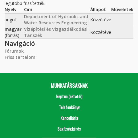
legutóbb frissítették.
Nyelv
Cím
Állapot
Műveletek
Department of Hydraulic and
angol
Közzétéve
Water Resources Engineering
magyar
Vízépítési és Vízgazdálkodási
Közzétéve
(forrás)
Tanszék
Navigáció
Fórumok
Friss tartalom
MUNKATÁRSAKNAK
Neptun (oktatói)
Telefonkönyv
Kancellária
Segítségkérés