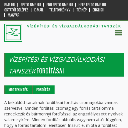
BME.HU
EPITO.BME.HU
EDU.EPITO.BME.HU
HELP.EPITO.BME.HU
OKTATÓI BELÉPÉS
E-MAIL
TELEFONKÖNYV
TÉRKÉP
ENGLISH
MAGYAR
VÍZÉPÍTÉSI ÉS VÍZGAZDÁLKODÁSI TANSZÉK
VÍZÉPÍTÉSI ÉS VÍZGAZDÁLKODÁSI
FORDÍTÁSAI
TANSZÉK
Elsődleges fülek
MEGTEKINTÉS
FORDÍTÁS
(AKTÍV
FÜL)
A beküldött tartalmak fordításai fordítás csomagokba vannak
szervezve. Minden fordítási csomag egy forrás tartalommal
rendelkezik és bármennyi fordítással az
engedélyezett nyelvek
valamelyikére. Minden fordítás aktuális vagy nem attól függően,
hogy a forrás tartalom jelentősen frissült-e, mióta a fordítást