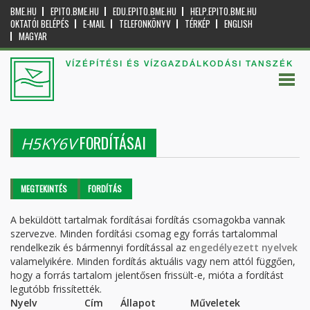
BME.HU
EPITO.BME.HU
EDU.EPITO.BME.HU
HELP.EPITO.BME.HU
OKTATÓI BELÉPÉS
E-MAIL
TELEFONKÖNYV
TÉRKÉP
ENGLISH
MAGYAR
VÍZÉPÍTÉSI ÉS VÍZGAZDÁLKODÁSI TANSZÉK
FORDÍTÁSAI
H5KY6V
Elsődleges fülek
MEGTEKINTÉS
FORDÍTÁS
(AKTÍV
FÜL)
A beküldött tartalmak fordításai fordítás csomagokba vannak
szervezve. Minden fordítási csomag egy forrás tartalommal
rendelkezik és bármennyi fordítással az
engedélyezett nyelvek
valamelyikére. Minden fordítás aktuális vagy nem attól függően,
hogy a forrás tartalom jelentősen frissült-e, mióta a fordítást
legutóbb frissítették.
Nyelv
Cím
Állapot
Műveletek