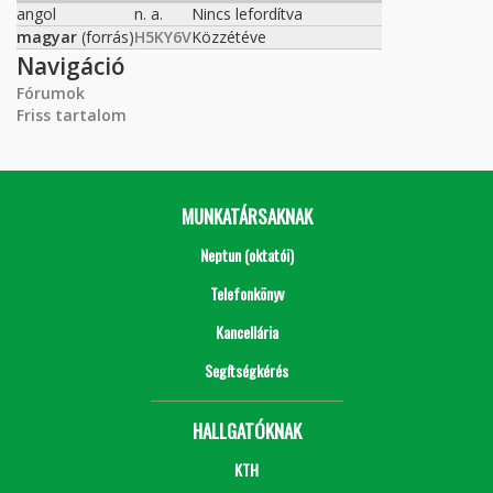
angol
n. a.
Nincs lefordítva
magyar
(forrás)
H5KY6V
Közzétéve
Navigáció
Fórumok
Friss tartalom
MUNKATÁRSAKNAK
Neptun (oktatói)
Telefonkönyv
Kancellária
Segítségkérés
HALLGATÓKNAK
KTH