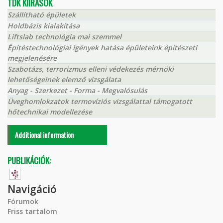
TDK KIÍRÁSOK
Szállítható épületek
Holdbázis kialakítása
Liftslab technológia mai szemmel
Építéstechnológiai igények hatása épületeink építészeti
megjelenésére
Szabotázs, terrorizmus elleni védekezés mérnöki
lehetőségeinek elemző vizsgálata
Anyag - Szerkezet - Forma - Megvalósulás
Üveghomlokzatok termovíziós vizsgálattal támogatott
hőtechnikai modellezése
Additional information
PUBLIKÁCIÓK:
Navigáció
Fórumok
Friss tartalom