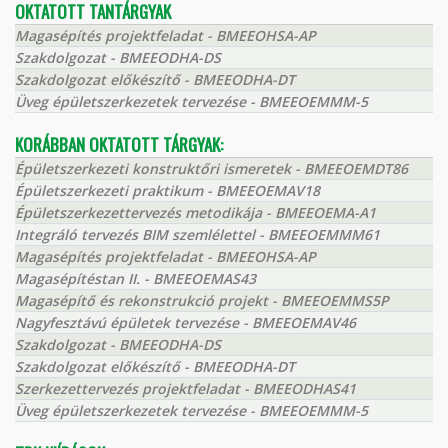
OKTATOTT TANTÁRGYAK
Magasépítés projektfeladat - BMEEOHSA-AP
Szakdolgozat - BMEEODHA-DS
Szakdolgozat előkészítő - BMEEODHA-DT
Üveg épületszerkezetek tervezése - BMEEOEMMM-5
KORÁBBAN OKTATOTT TÁRGYAK:
Épületszerkezeti konstruktőri ismeretek - BMEEOEMDT86
Épületszerkezeti praktikum - BMEEOEMAV18
Épületszerkezettervezés metodikája - BMEEOEMA-A1
Integráló tervezés BIM szemlélettel - BMEEOEMMM61
Magasépítés projektfeladat - BMEEOHSA-AP
Magasépítéstan II. - BMEEOEMAS43
Magasépítő és rekonstrukció projekt - BMEEOEMMS5P
Nagyfesztávú épületek tervezése - BMEEOEMAV46
Szakdolgozat - BMEEODHA-DS
Szakdolgozat előkészítő - BMEEODHA-DT
Szerkezettervezés projektfeladat - BMEEODHAS41
Üveg épületszerkezetek tervezése - BMEEOEMMM-5