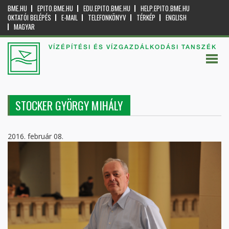
BME.HU
EPITO.BME.HU
EDU.EPITO.BME.HU
HELP.EPITO.BME.HU
OKTATÓI BELÉPÉS
E-MAIL
TELEFONKÖNYV
TÉRKÉP
ENGLISH
MAGYAR
VÍZÉPÍTÉSI ÉS VÍZGAZDÁLKODÁSI TANSZÉK
STOCKER GYÖRGY MIHÁLY
2016. február 08.