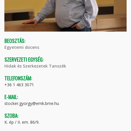
BEOSZTÁS:
Egyetemi docens
SZERVEZETI EGYSÉG:
Hidak és Szerkezetek Tanszék
TELEFONSZÁM:
+36 1 463 3071
E-MAIL:
stocker.gyorgy@emk.bme.hu
SZOBA:
K. ép / II. em. 86/9.