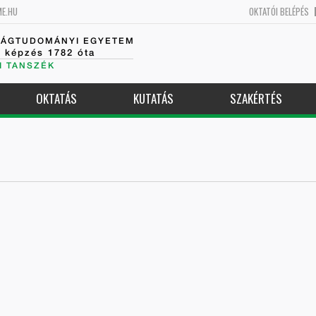
ME.HU
OKTATÓI BELÉPÉS
SÁGTUDOMÁNYI EGYETEM
k képzés 1782 óta
I TANSZÉK
OKTATÁS
KUTATÁS
SZAKÉRTÉS