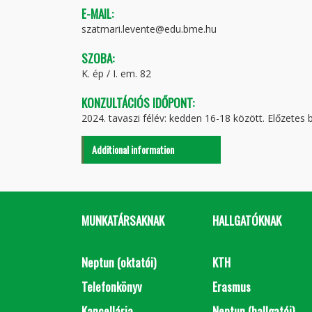
E-MAIL:
szatmari.levente@edu.bme.hu
SZOBA:
K. ép / I. em. 82
KONZULTÁCIÓS IDŐPONT:
2024. tavaszi félév: kedden 16-18 között. Előzetes b
Additional information
MUNKATÁRSAKNAK
HALLGATÓKNAK
Neptun (oktatói)
KTH
Telefonkönyv
Erasmus
Kancellária
Neptun (hallgatói)