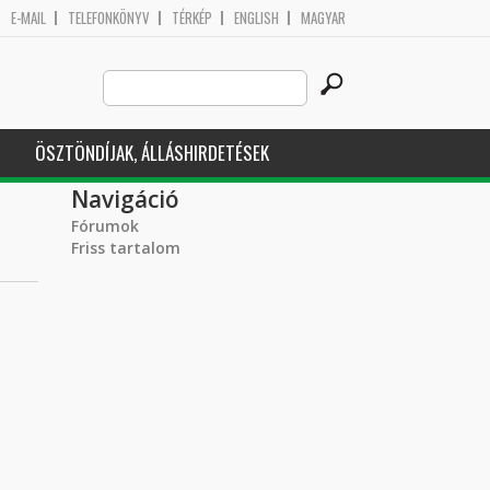
E-MAIL
TELEFONKÖNYV
TÉRKÉP
ENGLISH
MAGYAR
Search
Keresés űrlap
this
site
ÖSZTÖNDÍJAK, ÁLLÁSHIRDETÉSEK
Navigáció
Fórumok
Friss tartalom