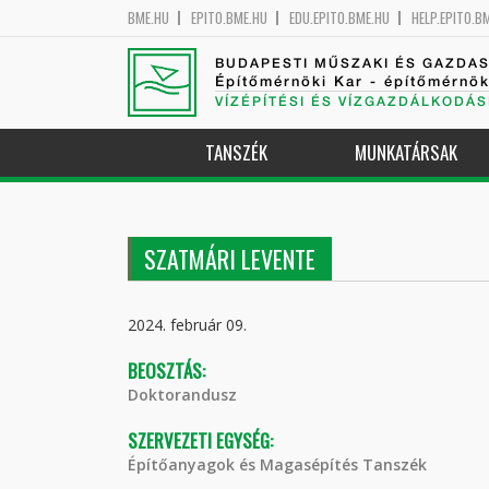
BME.HU
EPITO.BME.HU
EDU.EPITO.BME.HU
HELP.EPITO.B
BUDAPESTI MŰSZAKI ÉS GAZDA
Építőmérnöki Kar - építőmérnö
VÍZÉPÍTÉSI ÉS VÍZGAZDÁLKODÁS
TANSZÉK
MUNKATÁRSAK
SZATMÁRI LEVENTE
2024. február 09.
BEOSZTÁS:
Doktorandusz
SZERVEZETI EGYSÉG:
Építőanyagok és Magasépítés Tanszék