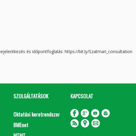
ejelentkezés és időpontfoglalás: https://bit.ly/Szatmari_consultation
SZOLGÁLTATÁSOK
KAPCSOLAT
Oktatási keretrendszer
BMEnet
MTMT