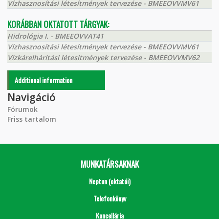
Vízhasznosítási létesítmények tervezése - BMEEOVVMV61
KORÁBBAN OKTATOTT TÁRGYAK:
Hidrológia I. - BMEEOVVAT41
Vízhasznosítási létesítmények tervezése - BMEEOVVMV61
Vízkárelhárítási létesitmények tervezése - BMEEOVVMV62
Additional information
Navigáció
Fórumok
Friss tartalom
MUNKATÁRSAKNAK
Neptun (oktatói)
Telefonkönyv
Kancellária