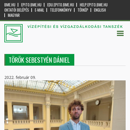
BME.HU
EPITO.BME.HU
EDU.EPITO.BME.HU
HELP.EPITO.BME.HU
OKTATÓI BELÉPÉS
E-MAIL
TELEFONKÖNYV
TÉRKÉP
ENGLISH
MAGYAR
VÍZÉPÍTÉSI ÉS VÍZGAZDÁLKODÁSI TANSZÉK
TÖRÖK SEBESTYÉN DÁNIEL
2022. február 09.