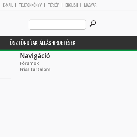
E-MAIL
TELEFONKÖNYV
TÉRKÉP
ENGLISH
MAGYAR
Search
Keresés űrlap
this
site
ÖSZTÖNDÍJAK, ÁLLÁSHIRDETÉSEK
Navigáció
Fórumok
Friss tartalom