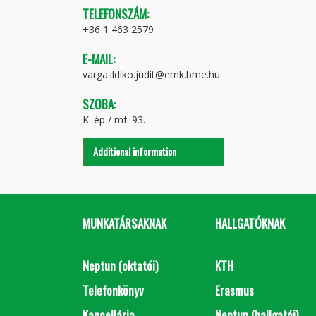
TELEFONSZÁM:
+36 1 463 2579
E-MAIL:
varga.ildiko.judit@emk.bme.hu
SZOBA:
K. ép / mf. 93.
Additional information
MUNKATÁRSAKNAK
HALLGATÓKNAK
Neptun (oktatói)
KTH
Telefonkönyv
Erasmus
Kancellária
Neptun (hallgatói)