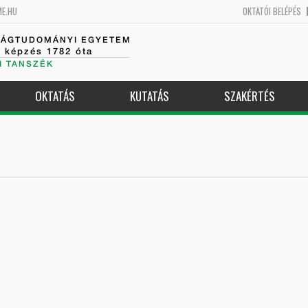
ME.HU
OKTATÓI BELÉPÉS
SÁGTUDOMÁNYI EGYETEM
k képzés 1782 óta
I TANSZÉK
OKTATÁS
KUTATÁS
SZAKÉRTÉS