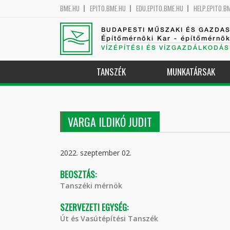
BME.HU
EPITO.BME.HU
EDU.EPITO.BME.HU
HELP.EPITO.B
BUDAPESTI MŰSZAKI ÉS GAZDA
Építőmérnöki Kar - építőmérnö
VÍZÉPÍTÉSI ÉS VÍZGAZDÁLKODÁS
TANSZÉK
MUNKATÁRSAK
VARGA ILDIKÓ JUDIT
2022. szeptember 02.
BEOSZTÁS:
Tanszéki mérnök
SZERVEZETI EGYSÉG:
Út és Vasútépítési Tanszék