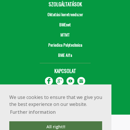
SZOLGÁLTATÁSOK
Oktatási keretrendszer
BMEnet
MTMT
Periodica Polytechnica
BME Alfa
KAPCSOLAT
We use cookies to ensure that we give you
the best experience on our website.
Further information
Impresszum
Copyright © 2020 BME Építőmérnöki Kar
All right!!
1111 Budapest, Műegyetem rkp. 3.