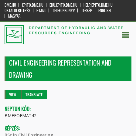
BME.HU
EPITO.BME.HU
EDU.EPITO.BME.HU
HELP.EPITO.BME.HU
OKTATÓI BELÉPÉS
E-MAIL
TELEFONKÖNYV
TÉRKÉP
ENGLISH
MAGYAR
DEPARTMENT OF HYDRAULIC AND WATER
RESOURCES ENGINEERING
CIVIL ENGINEERING REPRESENTATION AND
DRAWING
Primary tabs
VIEW
(ACTIVE
TRANSLATE
TAB)
NEPTUN KÓD:
BMEEOEMAT42
KÉPZÉS:
BSc in Civil Engineering