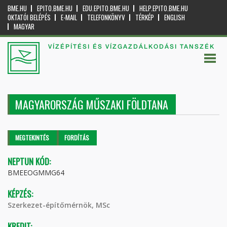
BME.HU
EPITO.BME.HU
EDU.EPITO.BME.HU
HELP.EPITO.BME.HU
OKTATÓI BELÉPÉS
E-MAIL
TELEFONKÖNYV
TÉRKÉP
ENGLISH
MAGYAR
VÍZÉPÍTÉSI ÉS VÍZGAZDÁLKODÁSI TANSZÉK
MAGYARORSZÁG MŰSZAKI FÖLDTANA
Elsődleges fülek
MEGTEKINTÉS
(AKTÍV
FORDÍTÁS
FÜL)
NEPTUN KÓD:
BMEEOGMMG64
KÉPZÉS:
Szerkezet-építőmérnök, MSc
KREDIT: