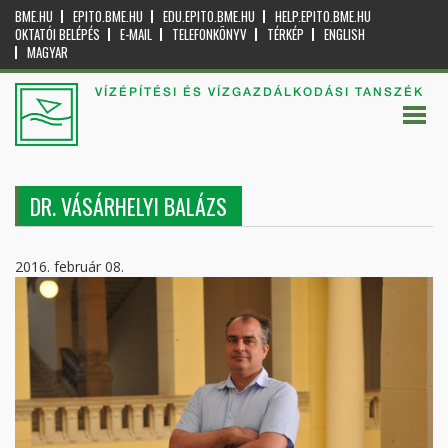
BME.HU
EPITO.BME.HU
EDU.EPITO.BME.HU
HELP.EPITO.BME.HU
OKTATÓI BELÉPÉS
E-MAIL
TELEFONKÖNYV
TÉRKÉP
ENGLISH
MAGYAR
VÍZÉPÍTÉSI ÉS VÍZGAZDÁLKODÁSI TANSZÉK
DR. VÁSÁRHELYI BALÁZS
2016. február 08.