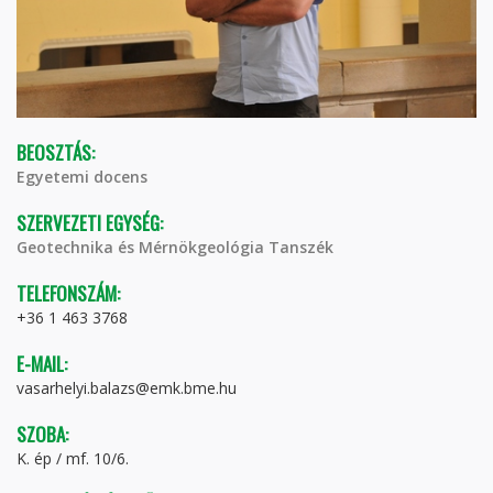
BEOSZTÁS:
Egyetemi docens
SZERVEZETI EGYSÉG:
Geotechnika és Mérnökgeológia Tanszék
TELEFONSZÁM:
+36 1 463 3768
E-MAIL:
vasarhelyi.balazs@emk.bme.hu
SZOBA:
K. ép / mf. 10/6.