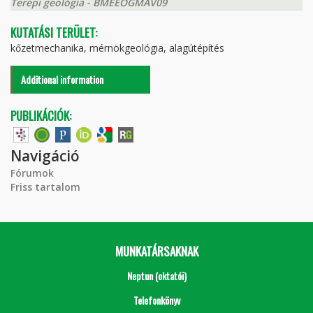
Terepi geológia - BMEEOGMAV09
KUTATÁSI TERÜLET:
kőzetmechanika, mérnökgeológia, alagútépítés
Additional information
PUBLIKÁCIÓK:
Navigáció
Fórumok
Friss tartalom
MUNKATÁRSAKNAK
Neptun (oktatói)
Telefonkönyv