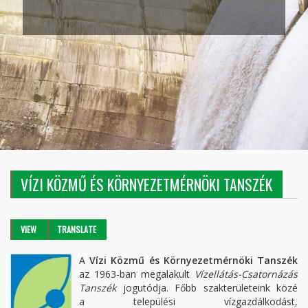
VÍZI KÖZMŰ ÉS KÖRNYEZETMÉRNÖKI TANSZÉK
Primary tabs
VIEW
(ACTIVE
TRANSLATE
TAB)
A
Vízi Közmű és Környezetmérnöki Tanszék
az 1963-ban megalakult
Vízellátás-Csatornázás
Tanszék
jogutódja. Főbb szakterületeink közé
a települési vízgazdálkodást,