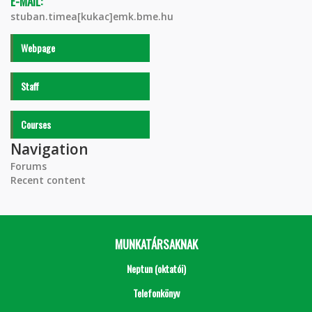
E-MAIL:
stuban.timea[kukac]emk.bme.hu
Webpage
Staff
Courses
Navigation
Forums
Recent content
MUNKATÁRSAKNAK
Neptun (oktatói)
Telefonkönyv