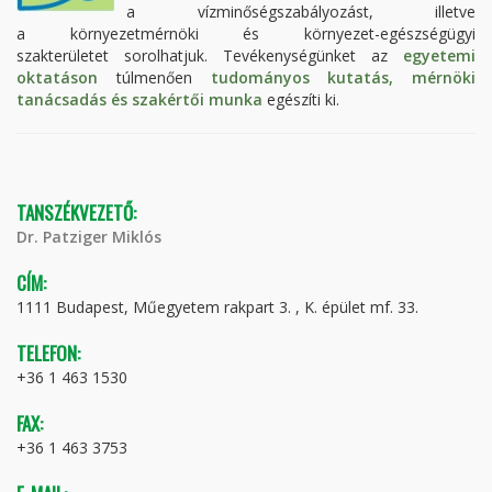
a vízminőségszabályozást, illetve
a környezetmérnöki és környezet-egészségügyi
szakterületet sorolhatjuk. Tevékenységünket az
egyetemi
oktatáson
túlmenően
tudományos kutatás, mérnöki
tanácsadás és szakértői munka
egészíti ki.
TANSZÉKVEZETŐ:
Dr. Patziger Miklós
CÍM:
1111 Budapest, Műegyetem rakpart 3. , K. épület mf. 33.
TELEFON:
+36 1 463 1530
FAX:
+36 1 463 3753