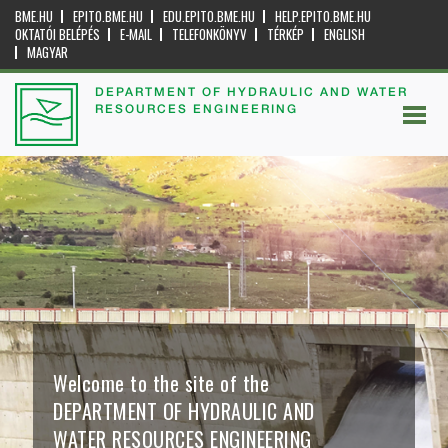
BME.HU
EPITO.BME.HU
EDU.EPITO.BME.HU
HELP.EPITO.BME.HU
OKTATÓI BELÉPÉS
E-MAIL
TELEFONKÖNYV
TÉRKÉP
ENGLISH
MAGYAR
DEPARTMENT OF HYDRAULIC AND WATER
RESOURCES ENGINEERING
Welcome to the site of the
DEPARTMENT OF HYDRAULIC AND
WATER RESOURCES ENGINEERING