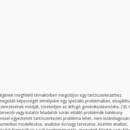
eltségének megfelelő témakörben megoldjon egy tartószerkezethez
megoldó képességét elmélyülve egy speciális problémában, elsajátíts
szerezésének módját, törekedjen az átfogó gondolkodásmódra. Cél,
tervezői vagy kutatói feladatok során előálló problémák hatékony
nssel egyeztetett tartószerkezeti probléma lehet, nem kizárólagosan
merikus modellezése, analízise és/vagy tervezése, kísérleti analízis;
 feladat formájában; saját kezdeményezés, megadott feladat vagy fol