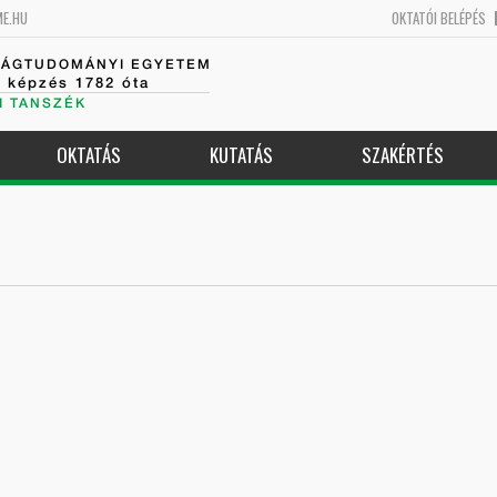
ME.HU
OKTATÓI BELÉPÉS
SÁGTUDOMÁNYI EGYETEM
k képzés 1782 óta
I TANSZÉK
OKTATÁS
KUTATÁS
SZAKÉRTÉS