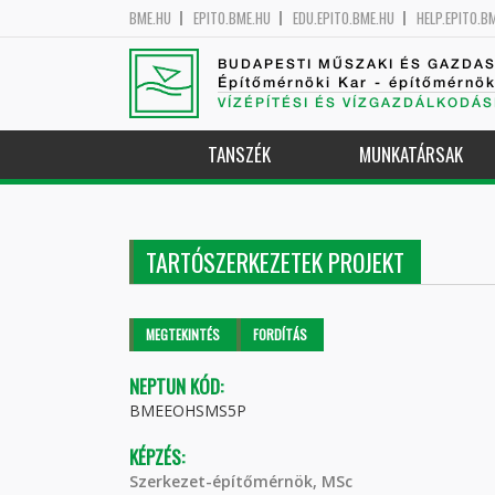
BME.HU
EPITO.BME.HU
EDU.EPITO.BME.HU
HELP.EPITO.B
BUDAPESTI MŰSZAKI ÉS GAZDA
Építőmérnöki Kar - építőmérnö
VÍZÉPÍTÉSI ÉS VÍZGAZDÁLKODÁS
TANSZÉK
MUNKATÁRSAK
TARTÓSZERKEZETEK PROJEKT
Elsődleges fülek
MEGTEKINTÉS
(AKTÍV
FORDÍTÁS
FÜL)
NEPTUN KÓD:
BMEEOHSMS5P
KÉPZÉS:
Szerkezet-építőmérnök, MSc