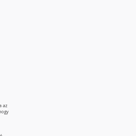
a az
 hogy
:
yó