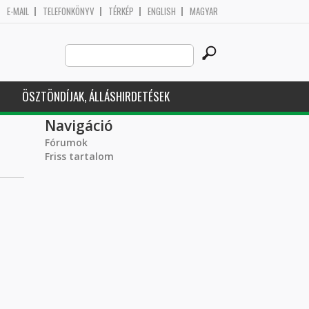
E-MAIL
TELEFONKÖNYV
TÉRKÉP
ENGLISH
MAGYAR
Search
Keresés űrlap
this
site
ÖSZTÖNDÍJAK, ÁLLÁSHIRDETÉSEK
Navigáció
Fórumok
Friss tartalom