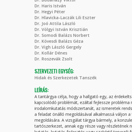
Dr. Haris István
Dr. Hegyi Péter
Dr. Hlavicka-Laczák Lili Eszter
Dr. Joó Attila László
Dr. Völgyi István Krisztián
Dr. Somodi Balázs Norbert
Dr. Kövesdi Balázs Géza
Dr. Vigh László Gergely
Dr. Kollár Dénes
Dr. Roszevák Zsolt
SZERVEZETI EGYSÉG:
Hidak és Szerkezetek Tanszék
LEÍRÁS:
A tantárgya célja, hogy a hallgató egy, az érdek
kapcsolódó problémát, ezáltal fejlessze probléma 
irodalomkutatás módszertanát, az ismeretek rend
a feladat önálló megoldásával alkalmassá váljon a 
megoldására. A vizsgálat tárgya bármely, a konzule
tartószerkezet, annak egy része vagy részletének nu
kutatás, kutatás-fejlesztés vagy szakértő tervezői