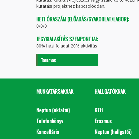
kutatási projekthez kapcsolódóan.
HETI ÓRASZÁM (ELŐADÁS/GYAKORLAT/LABOR):
0/0/0
JEGYKIALAKÍTÁS SZEMPONTJAI:
80% házi feladat 20% aktivitás
Tananyag
MUNKATÁRSAKNAK
HALLGATÓKNAK
Neptun (oktatói)
KTH
Telefonkönyv
Erasmus
Kancellária
Neptun (hallgatói)