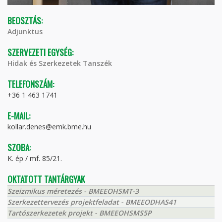
BEOSZTÁS:
Adjunktus
SZERVEZETI EGYSÉG:
Hidak és Szerkezetek Tanszék
TELEFONSZÁM:
+36 1 463 1741
E-MAIL:
kollar.denes@emk.bme.hu
SZOBA:
K. ép / mf. 85/21.
OKTATOTT TANTÁRGYAK
Szeizmikus méretezés - BMEEOHSMT-3
Szerkezettervezés projektfeladat - BMEEODHAS41
Tartószerkezetek projekt - BMEEOHSMS5P