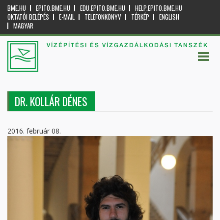
BME.HU
EPITO.BME.HU
EDU.EPITO.BME.HU
HELP.EPITO.BME.HU
OKTATÓI BELÉPÉS
E-MAIL
TELEFONKÖNYV
TÉRKÉP
ENGLISH
MAGYAR
VÍZÉPÍTÉSI ÉS VÍZGAZDÁLKODÁSI TANSZÉK
DR. KOLLÁR DÉNES
2016. február 08.