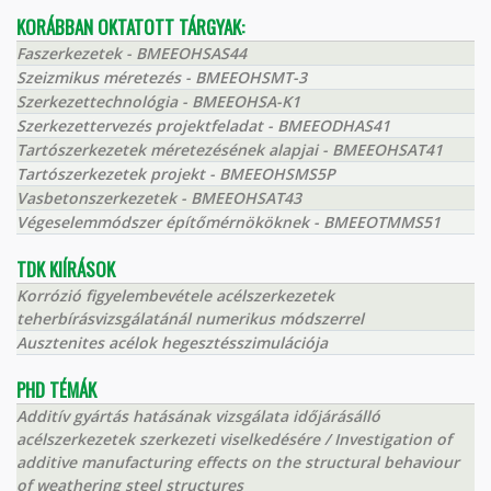
KORÁBBAN OKTATOTT TÁRGYAK:
Faszerkezetek - BMEEOHSAS44
Szeizmikus méretezés - BMEEOHSMT-3
Szerkezettechnológia - BMEEOHSA-K1
Szerkezettervezés projektfeladat - BMEEODHAS41
Tartószerkezetek méretezésének alapjai - BMEEOHSAT41
Tartószerkezetek projekt - BMEEOHSMS5P
Vasbetonszerkezetek - BMEEOHSAT43
Végeselemmódszer építőmérnököknek - BMEEOTMMS51
TDK KIÍRÁSOK
Korrózió figyelembevétele acélszerkezetek
teherbírásvizsgálatánál numerikus módszerrel
Ausztenites acélok hegesztésszimulációja
PHD TÉMÁK
Additív gyártás hatásának vizsgálata időjárásálló
acélszerkezetek szerkezeti viselkedésére / Investigation of
additive manufacturing effects on the structural behaviour
of weathering steel structures