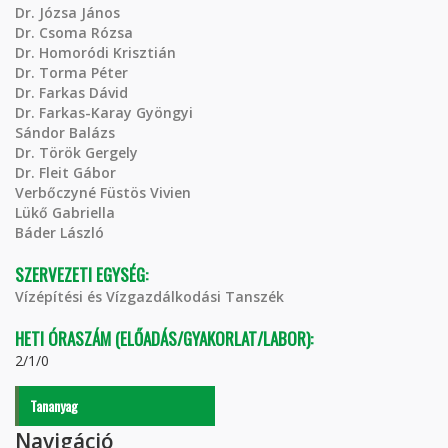
Dr. Józsa János
Dr. Csoma Rózsa
Dr. Homoródi Krisztián
Dr. Torma Péter
Dr. Farkas Dávid
Dr. Farkas-Karay Gyöngyi
Sándor Balázs
Dr. Török Gergely
Dr. Fleit Gábor
Verbőczyné Füstös Vivien
Lükő Gabriella
Báder László
SZERVEZETI EGYSÉG:
Vízépítési és Vízgazdálkodási Tanszék
HETI ÓRASZÁM (ELŐADÁS/GYAKORLAT/LABOR):
2/1/0
Tananyag
Navigáció