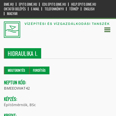
BME.HU
EPITO.BME.HU
EDU.EPITO.BME.HU
HELP.EPITO.BME.HU
OKTATÓI BELÉPÉS
E-MAIL
TELEFONKÖNYV
TÉRKÉP
ENGLISH
MAGYAR
VÍZÉPÍTÉSI ÉS VÍZGAZDÁLKODÁSI TANSZÉK
HIDRAULIKA I.
Elsődleges fülek
MEGTEKINTÉS
(AKTÍV
FORDÍTÁS
FÜL)
NEPTUN KÓD:
BMEEOVVAT42
KÉPZÉS:
Építőmérnök, BSc
KREDIT: