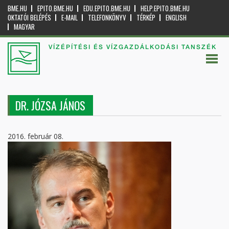
BME.HU
EPITO.BME.HU
EDU.EPITO.BME.HU
HELP.EPITO.BME.HU
OKTATÓI BELÉPÉS
E-MAIL
TELEFONKÖNYV
TÉRKÉP
ENGLISH
MAGYAR
VÍZÉPÍTÉSI ÉS VÍZGAZDÁLKODÁSI TANSZÉK
DR. JÓZSA JÁNOS
2016. február 08.