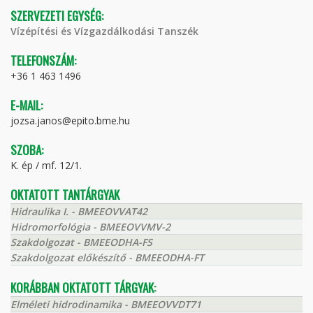
SZERVEZETI EGYSÉG:
Vízépítési és Vízgazdálkodási Tanszék
TELEFONSZÁM:
+36 1 463 1496
E-MAIL:
jozsa.janos@epito.bme.hu
SZOBA:
K. ép / mf. 12/1.
OKTATOTT TANTÁRGYAK
Hidraulika I. - BMEEOVVAT42
Hidromorfológia - BMEEOVVMV-2
Szakdolgozat - BMEEODHA-FS
Szakdolgozat előkészítő - BMEEODHA-FT
KORÁBBAN OKTATOTT TÁRGYAK:
Elméleti hidrodinamika - BMEEOVVDT71