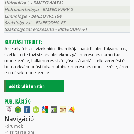
Hidraulika I. - BMEEOVVAT42
Hidromorfológia - BMEEOVVMV-2
Limnológia - BMEEOVVDT84
Szakdolgozat - BMEEODHA-FS
Szakdolgozat előkészítő - BMEEODHA-FT
KUTATÁSI TERÜLET:
A sekély felszíni vizek hidrodinamikája: határfelületi folyamatok,
szél keltette tavi víz- és üledékmozgás mérése és numerikus
modellezése, hullámteres vízfolyások áramlási, elkeveredési és
hordalékvándorlási folyamatainak mérése és modellezése, ártéri
elöntések modellezése.
Additional information
PUBLIKÁCIÓK:
Navigáció
Fórumok
Friss tartalom