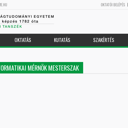
ME.HU
OKTATÓI BELÉPÉS
SÁGTUDOMÁNYI EGYETEM
k képzés 1782 óta
I TANSZÉK
OKTATÁS
KUTATÁS
SZAKÉRTÉS
FORMATIKAI MÉRNÖK MESTERSZAK