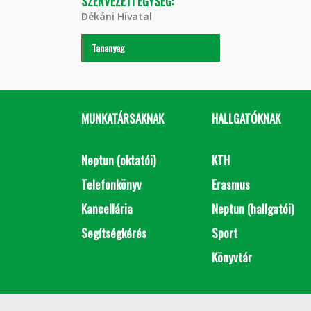
SZERVEZETI EGYSÉG:
Dékáni Hivatal
Tananyag
MUNKATÁRSAKNAK
HALLGATÓKNAK
Neptun (oktatói)
KTH
Telefonkönyv
Erasmus
Kancellária
Neptun (hallgatói)
Segítségkérés
Sport
Könyvtár