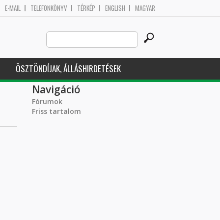
E-MAIL
TELEFONKÖNYV
TÉRKÉP
ENGLISH
MAGYAR
Search
Keresés űrlap
this
site
ÖSZTÖNDÍJAK, ÁLLÁSHIRDETÉSEK
Navigáció
Fórumok
Friss tartalom