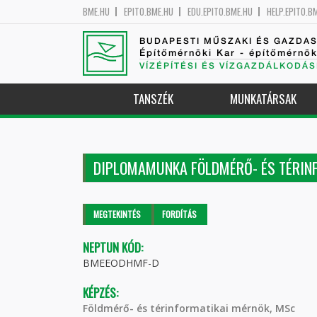
BME.HU
EPITO.BME.HU
EDU.EPITO.BME.HU
HELP.EPITO.B
BUDAPESTI MŰSZAKI ÉS GAZDA
Építőmérnöki Kar - építőmérnö
VÍZÉPÍTÉSI ÉS VÍZGAZDÁLKODÁS
TANSZÉK
MUNKATÁRSAK
DIPLOMAMUNKA FÖLDMÉRŐ- ÉS TÉRIN
Elsődleges fülek
MEGTEKINTÉS
(AKTÍV
FORDÍTÁS
FÜL)
NEPTUN KÓD:
BMEEODHMF-D
KÉPZÉS:
Földmérő- és térinformatikai mérnök, MSc