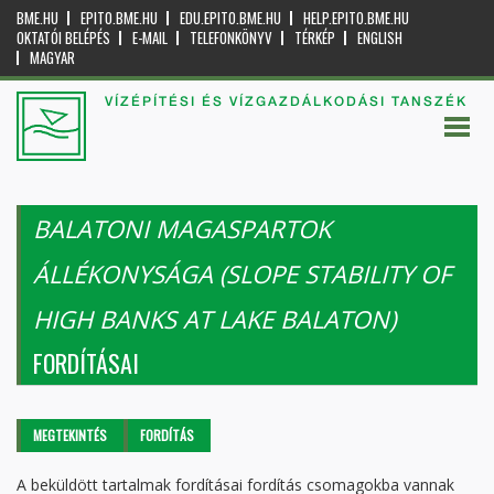
BME.HU
EPITO.BME.HU
EDU.EPITO.BME.HU
HELP.EPITO.BME.HU
OKTATÓI BELÉPÉS
E-MAIL
TELEFONKÖNYV
TÉRKÉP
ENGLISH
MAGYAR
VÍZÉPÍTÉSI ÉS VÍZGAZDÁLKODÁSI TANSZÉK
BALATONI MAGASPARTOK
ÁLLÉKONYSÁGA (SLOPE STABILITY OF
HIGH BANKS AT LAKE BALATON)
FORDÍTÁSAI
Elsődleges fülek
MEGTEKINTÉS
FORDÍTÁS
(AKTÍV
FÜL)
A beküldött tartalmak fordításai fordítás csomagokba vannak