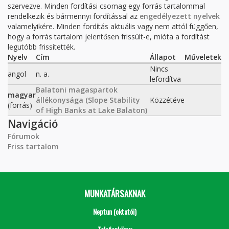
szervezve. Minden fordítási csomag egy forrás tartalommal
rendelkezik és bármennyi fordítással az
engedélyezett nyelvek
valamelyikére. Minden fordítás aktuális vagy nem attól függően,
hogy a forrás tartalom jelentősen frissült-e, mióta a fordítást
legutóbb frissítették.
Nyelv
Cím
Állapot
Műveletek
Nincs
angol
n. a.
lefordítva
Balatoni magaspartok
magyar
állékonysága (Slope Stability
Közzétéve
(forrás)
of High Banks at Lake Balaton)
Navigáció
Fórumok
Friss tartalom
MUNKATÁRSAKNAK
Neptun (oktatói)