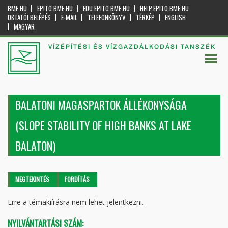
BME.HU
EPITO.BME.HU
EDU.EPITO.BME.HU
HELP.EPITO.BME.HU
OKTATÓI BELÉPÉS
E-MAIL
TELEFONKÖNYV
TÉRKÉP
ENGLISH
MAGYAR
VÍZÉPÍTÉSI ÉS VÍZGAZDÁLKODÁSI TANSZÉK
BALATONI MAGASPARTOK ÁLLÉKONYSÁGA
(SLOPE STABILITY OF HIGH BANKS AT LAKE
BALATON)
Elsődleges fülek
MEGTEKINTÉS
(AKTÍV
FORDÍTÁS
FÜL)
Erre a témakiírásra nem lehet jelentkezni.
NYILVÁNTARTÁSI SZÁM: