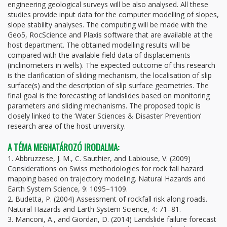
engineering geological surveys will be also analysed. All these
studies provide input data for the computer modelling of slopes,
slope stability analyses. The computing will be made with the
Geo5, RocScience and Plaxis software that are available at the
host department. The obtained modelling results will be
compared with the available field data of displacements
(inclinometers in wells). The expected outcome of this research
is the clarification of sliding mechanism, the localisation of slip
surface(s) and the description of slip surface geometries. The
final goal is the forecasting of landslides based on monitoring
parameters and sliding mechanisms. The proposed topic is
closely linked to the ‘Water Sciences & Disaster Prevention’
research area of the host university.
A TÉMA MEGHATÁROZÓ IRODALMA:
1. Abbruzzese, J. M., C. Sauthier, and Labiouse, V. (2009)
Considerations on Swiss methodologies for rock fall hazard
mapping based on trajectory modeling. Natural Hazards and
Earth System Science, 9: 1095–1109.
2. Budetta, P. (2004) Assessment of rockfall risk along roads.
Natural Hazards and Earth System Science, 4: 71–81.
3. Manconi, A., and Giordan, D. (2014) Landslide failure forecast