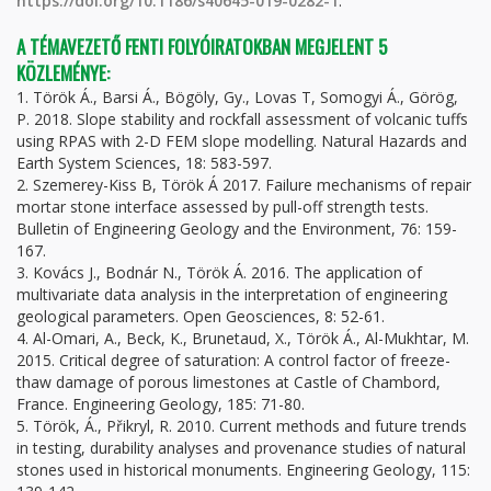
https://doi.org/10.1186/s40645-019-0282-1
.
A TÉMAVEZETŐ FENTI FOLYÓIRATOKBAN MEGJELENT 5
KÖZLEMÉNYE:
1. Török Á., Barsi Á., Bögöly, Gy., Lovas T, Somogyi Á., Görög,
P. 2018. Slope stability and rockfall assessment of volcanic tuffs
using RPAS with 2-D FEM slope modelling. Natural Hazards and
Earth System Sciences, 18: 583-597.
2. Szemerey-Kiss B, Török Á 2017. Failure mechanisms of repair
mortar stone interface assessed by pull-off strength tests.
Bulletin of Engineering Geology and the Environment, 76: 159-
167.
3. Kovács J., Bodnár N., Török Á. 2016. The application of
multivariate data analysis in the interpretation of engineering
geological parameters. Open Geosciences, 8: 52-61.
4. Al-Omari, A., Beck, K., Brunetaud, X., Török Á., Al-Mukhtar, M.
2015. Critical degree of saturation: A control factor of freeze-
thaw damage of porous limestones at Castle of Chambord,
France. Engineering Geology, 185: 71-80.
5. Török, Á., Přikryl, R. 2010. Current methods and future trends
in testing, durability analyses and provenance studies of natural
stones used in historical monuments. Engineering Geology, 115: