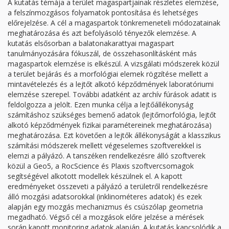
A kutatás témája a terület magaspartjainak részletes elemzése,
a felszínmozgásos folyamatok pontosítása és lehetséges
előrejelzése. A cél a magaspartok tönkremeneteli módozatainak
meghatározása és azt befolyásoló tényezők elemzése. A
kutatás elsősorban a balatonakarattyai magaspart
tanulmányozására fókuszál, de összehasonlításként más
magaspartok elemzése is elkészül. A vizsgálati módszerek közül
a terület bejárás és a morfológiai elemek rögzítése mellett a
mintavételezés és a lejtőt alkotó képződmények laboratóriumi
elemzése szerepel. További adatként az archív fúrások adatit is
feldolgozza a jelölt. Ezen munka célja a lejtőállékonyság
számításhoz szükséges bemenő adatok (lejtőmorfológia, lejtőt
alkotó képződmények fizikai paramétereinek meghatározása)
meghatározása. Ezt követően a lejtők állékonyságát a klasszikus
számítási módszerek mellett végeselemes szoftverekkel is
elemzi a pályázó. A tanszéken rendelkezésre álló szoftverek
közül a Geo5, a RocScience és Plaxis szoftvercsomagok
segítségével alkotott modellek készülnek el. A kapott
eredményeket összeveti a pályázó a területről rendelkezésre
álló mozgási adatsorokkal (inklinométeres adatok) és ezek
alapján egy mozgás mechanizmus és csúszólap geometria
megadható. Végső cél a mozgások előre jelzése a mérések
során kapott monitoring adatok alapján. A kutatás kapcsolódik a