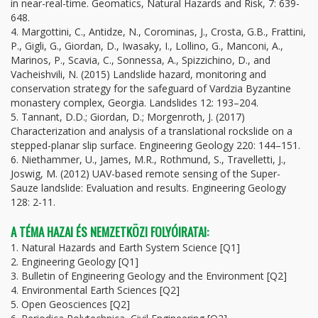
in near-real-time. Geomatics, Natural Hazards and Risk, 7: 639-
648.
4. Margottini, C., Antidze, N., Corominas, J., Crosta, G.B., Frattini,
P., Gigli, G., Giordan, D., Iwasaky, I., Lollino, G., Manconi, A.,
Marinos, P., Scavia, C., Sonnessa, A., Spizzichino, D., and
Vacheishvili, N. (2015) Landslide hazard, monitoring and
conservation strategy for the safeguard of Vardzia Byzantine
monastery complex, Georgia. Landslides 12: 193–204.
5. Tannant, D.D.; Giordan, D.; Morgenroth, J. (2017)
Characterization and analysis of a translational rockslide on a
stepped-planar slip surface. Engineering Geology 220: 144–151.
6. Niethammer, U., James, M.R., Rothmund, S., Travelletti, J.,
Joswig, M. (2012) UAV-based remote sensing of the Super-
Sauze landslide: Evaluation and results. Engineering Geology
128: 2-11.
A TÉMA HAZAI ÉS NEMZETKÖZI FOLYÓIRATAI:
1. Natural Hazards and Earth System Science [Q1]
2. Engineering Geology [Q1]
3. Bulletin of Engineering Geology and the Environment [Q2]
4. Environmental Earth Sciences [Q2]
5. Open Geosciences [Q2]