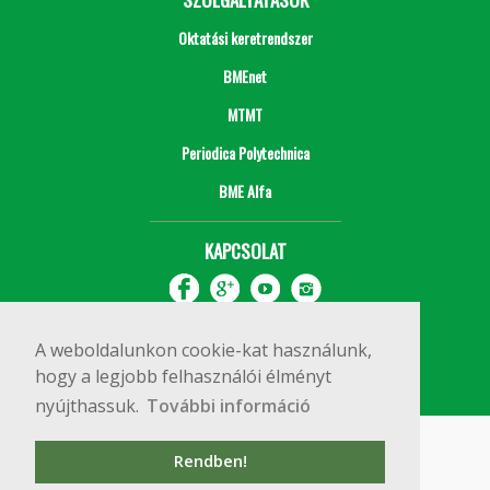
Oktatási keretrendszer
BMEnet
MTMT
Periodica Polytechnica
BME Alfa
KAPCSOLAT
A weboldalunkon cookie-kat használunk,
hogy a legjobb felhasználói élményt
nyújthassuk.
További információ
Impresszum
Copyright © 2020 BME Építőmérnöki Kar
Rendben!
1111 Budapest, Műegyetem rkp. 3.