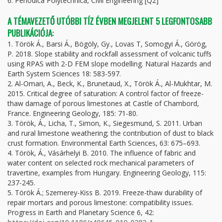
6. Periodica Polytechnica, Civil Engineering [Q2]
A TÉMAVEZETŐ UTÓBBI TÍZ ÉVBEN MEGJELENT 5 LEGFONTOSABB
PUBLIKÁCIÓJA:
1. Török Á., Barsi Á., Bögöly, Gy., Lovas T, Somogyi Á., Görög,
P. 2018. Slope stability and rockfall assessment of volcanic tuffs
using RPAS with 2-D FEM slope modelling. Natural Hazards and
Earth System Sciences 18: 583-597.
2. Al-Omari, A., Beck, K., Brunetaud, X., Török Á., Al-Mukhtar, M.
2015. Critical degree of saturation: A control factor of freeze-
thaw damage of porous limestones at Castle of Chambord,
France. Engineering Geology, 185: 71-80.
3. Török, Á., Licha, T., Simon, K., Siegesmund, S. 2011. Urban
and rural limestone weathering; the contribution of dust to black
crust formation. Environmental Earth Sciences, 63: 675–693.
4. Török, Á., Vásárhelyi B. 2010. The influence of fabric and
water content on selected rock mechanical parameters of
travertine, examples from Hungary. Engineering Geology, 115:
237-245.
5. Török Á.; Szemerey-Kiss B. 2019. Freeze-thaw durability of
repair mortars and porous limestone: compatibility issues.
Progress in Earth and Planetary Science 6, 42: