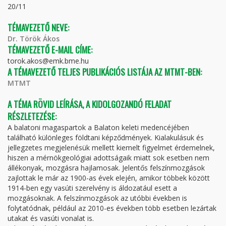
20/11
TÉMAVEZETŐ NEVE:
Dr. Török Ákos
TÉMAVEZETŐ E-MAIL CÍME:
torok.akos@emk.bme.hu
A TÉMAVEZETŐ TELJES PUBLIKÁCIÓS LISTÁJA AZ MTMT-BEN:
MTMT
A TÉMA RÖVID LEÍRÁSA, A KIDOLGOZANDÓ FELADAT
RÉSZLETEZÉSE:
A balatoni magaspartok a Balaton keleti medencéjében
található különleges földtani képződmények. Kialakulásuk és
jellegzetes megjelenésük mellett kiemelt figyelmet érdemelnek,
hiszen a mérnökgeológiai adottságaik miatt sok esetben nem
állékonyak, mozgásra hajlamosak. Jelentős felszínmozgások
zajlottak le már az 1900-as évek elején, amikor többek között
1914-ben egy vasúti szerelvény is áldozatául esett a
mozgásoknak. A felszínmozgások az utóbbi években is
folytatódnak, például az 2010-es években több esetben lezártak
utakat és vasúti vonalat is.