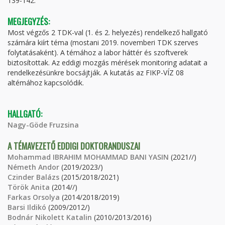
139-142.
MEGJEGYZÉS:
Most végzős 2 TDK-val (1. és 2. helyezés) rendelkező hallgató
számára kiírt téma (mostani 2019. novemberi TDK szerves
folytatásaként). A témához a labor háttér és szoftverek
biztosítottak. Az eddigi mozgás mérések monitoring adatait a
rendelkezésünkre bocsájtják. A kutatás az FIKP-VÍZ 08
altémához kapcsolódik.
HALLGATÓ:
Nagy-Göde Fruzsina
A TÉMAVEZETŐ EDDIGI DOKTORANDUSZAI
Mohammad IBRAHIM MOHAMMAD BANI YASIN
(2021//)
Németh Andor
(2019/2023/)
Czinder Balázs
(2015/2018/2021)
Török Anita
(2014//)
Farkas Orsolya
(2014/2018/2019)
Barsi Ildikó
(2009/2012/)
Bodnár Nikolett Katalin
(2010/2013/2016)