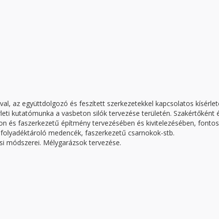
l, az együttdolgozó és feszített szerkezetekkel kapcsolatos kísérlet
rleti kutatómunka a vasbeton silók tervezése területén. Szakértőként 
 és faszerkezetű építmény tervezésében és kivitelezésében, fonto
k, folyadéktároló medencék, faszerkezetű csarnokok-stb.
ési módszerei. Mélygarázsok tervezése.