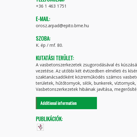
+36 1 463 1751
E-MAIL:
orosz.arpad@epito.bme.hu
SZOBA:
K. ép / mf. 80.
KUTATÁSI TERÜLET:
A vasbetonszerkezetek zsugorodásával és kúszásáva
vezetése. Az utóbbi két évtizedben elméleti és kísé
szaktanácsadóként közreműködés számos vasbeton
területek, hűtőtornyok, silók, bunkerek, víztornyo
Vasbetonszerkezetek hibáinak javítása, megerősít
Additional information
PUBLIKÁCIÓK: