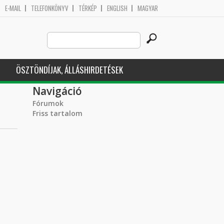
E-MAIL
TELEFONKÖNYV
TÉRKÉP
ENGLISH
MAGYAR
Search
Keresés űrlap
this
site
ÖSZTÖNDÍJAK, ÁLLÁSHIRDETÉSEK
Navigáció
Fórumok
Friss tartalom