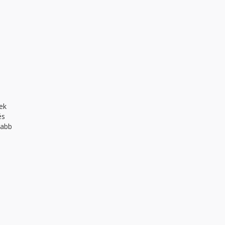
ek
és
sabb