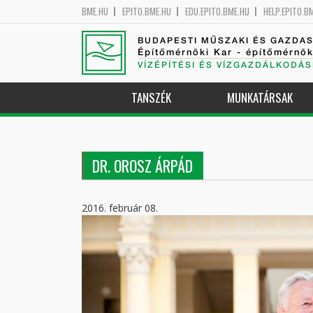
BME.HU
EPITO.BME.HU
EDU.EPITO.BME.HU
HELP.EPITO.B
BUDAPESTI MŰSZAKI ÉS GAZDA
Építőmérnöki Kar - építőmérnö
VÍZÉPÍTÉSI ÉS VÍZGAZDÁLKODÁS
TANSZÉK
MUNKATÁRSAK
DR. OROSZ ÁRPÁD
2016. február 08.