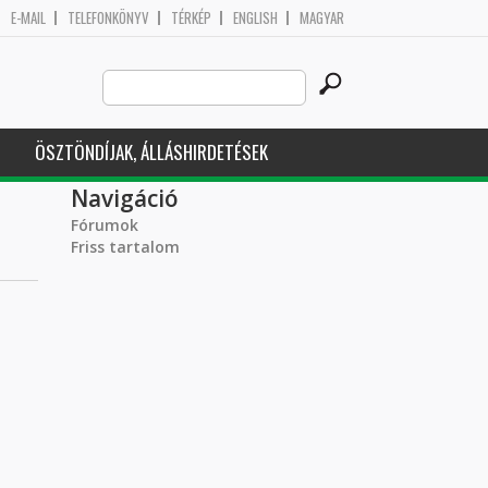
E-MAIL
TELEFONKÖNYV
TÉRKÉP
ENGLISH
MAGYAR
Search
Keresés űrlap
this
site
ÖSZTÖNDÍJAK, ÁLLÁSHIRDETÉSEK
Navigáció
Fórumok
Friss tartalom