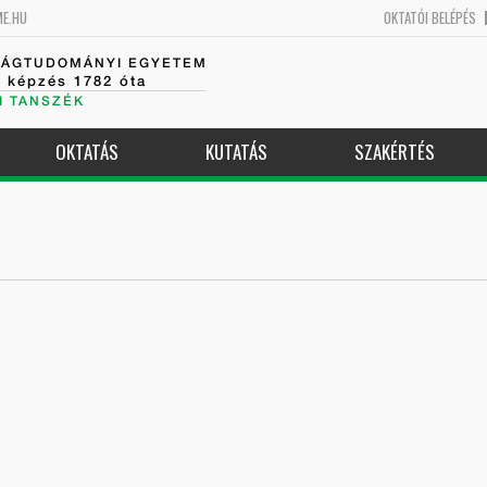
ME.HU
OKTATÓI BELÉPÉS
SÁGTUDOMÁNYI EGYETEM
k képzés 1782 óta
I TANSZÉK
OKTATÁS
KUTATÁS
SZAKÉRTÉS