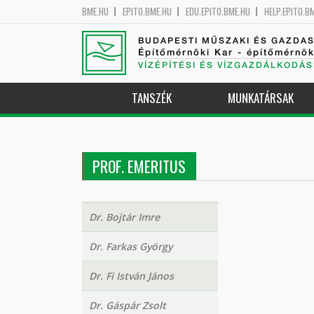
BME.HU
EPITO.BME.HU
EDU.EPITO.BME.HU
HELP.EPITO.B
BUDAPESTI MŰSZAKI ÉS GAZDA
Építőmérnöki Kar - építőmérnö
VÍZÉPÍTÉSI ÉS VÍZGAZDÁLKODÁS
TANSZÉK
MUNKATÁRSAK
PROF. EMERITUS
Dr. Bojtár Imre
Dr. Farkas György
Dr. Fi István János
Dr. Gáspár Zsolt