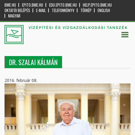
BME.HU
EPITO.BME.HU
EDU.EPITO.BME.HU
HELP.EPITO.BME.HU
OKTATÓI BELÉPÉS
E-MAIL
TELEFONKÖNYV
TÉRKÉP
ENGLISH
MAGYAR
VÍZÉPÍTÉSI ÉS VÍZGAZDÁLKODÁSI TANSZÉK
DR. SZALAI KÁLMÁN
2016. február 08.