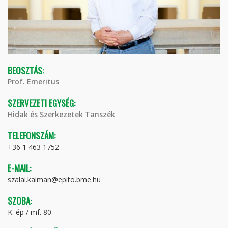
BEOSZTÁS:
Prof. Emeritus
SZERVEZETI EGYSÉG:
Hidak és Szerkezetek Tanszék
TELEFONSZÁM:
+36 1 463 1752
E-MAIL:
szalai.kalman@epito.bme.hu
SZOBA:
K. ép / mf. 80.