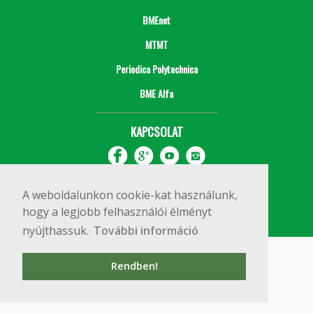
BMEnet
MTMT
Periodica Polytechnica
BME Alfa
KAPCSOLAT
A weboldalunkon cookie-kat használunk,
hogy a legjobb felhasználói élményt
nyújthassuk.
További információ
Impresszum
Copyright © 2020 BME Építőmérnöki Kar
Rendben!
1111 Budapest, Műegyetem rkp. 3.
+36 1 463 3531
webmester@emk.bme.hu