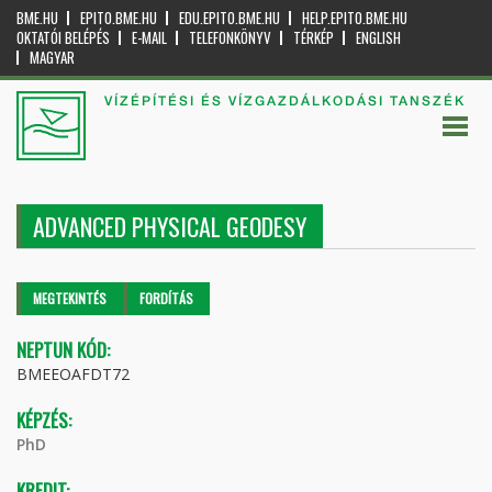
BME.HU
EPITO.BME.HU
EDU.EPITO.BME.HU
HELP.EPITO.BME.HU
OKTATÓI BELÉPÉS
E-MAIL
TELEFONKÖNYV
TÉRKÉP
ENGLISH
MAGYAR
VÍZÉPÍTÉSI ÉS VÍZGAZDÁLKODÁSI TANSZÉK
ADVANCED PHYSICAL GEODESY
Elsődleges fülek
MEGTEKINTÉS
(AKTÍV
FORDÍTÁS
FÜL)
NEPTUN KÓD:
BMEEOAFDT72
KÉPZÉS:
PhD
KREDIT: