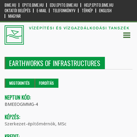
BME.HU
EPITO.BME.HU
EDU.EPITO.BME.HU
HELP.EPITO.BME.HU
OKTATÓI BELÉPÉS
E-MAIL
TELEFONKÖNYV
TÉRKÉP
ENGLISH
MAGYAR
VÍZÉPÍTÉSI ÉS VÍZGAZDÁLKODÁSI TANSZÉK
EARTHWORKS OF INFRASTRUCTURES
Elsődleges fülek
MEGTEKINTÉS
(AKTÍV
FORDÍTÁS
FÜL)
NEPTUN KÓD:
BMEEOGMMG-4
KÉPZÉS:
Szerkezet-építőmérnök, MSc
KREDIT: