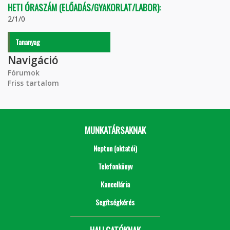
HETI ÓRASZÁM (ELŐADÁS/GYAKORLAT/LABOR):
2/1/0
Tananyag
Navigáció
Fórumok
Friss tartalom
MUNKATÁRSAKNAK
Neptun (oktatói)
Telefonkönyv
Kancellária
Segítségkérés